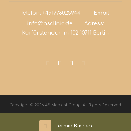
Telefon:
+491778025944
Email:
info@asclinic.de
Adress:
Kurfürstendamm 102 10711 Berlin
Copyright © 2026 AS Medical Group. All Rights Reserved.
Termin Buchen
Impressum
Datenschutz