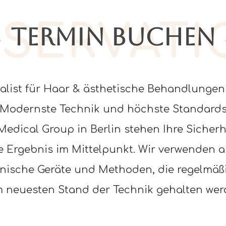
ESERVATI
Termin Buchen
ialist für Haar & ästhetische Behandlungen 
von 24 Stunden kontaktieren, um Ihre kost
Modernste Technik und höchste Standard
Medical Group in Berlin stehen Ihre Sicher
Beratung Vereinbaren
 Ergebnis im Mittelpunkt. Wir verwenden a
nische Geräte und Methoden, die regelmäßi
 neuesten Stand der Technik gehalten wer