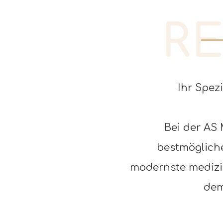
R
Ihr Spez
Unser Team wird Sie innerhalb 
Bei der AS 
bestmögliche
modernste medizi
dem
Kontakt: