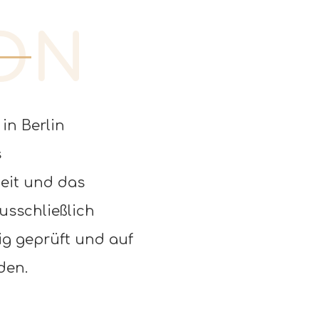
ON
in Berlin
enlose Beratung zu vereinbaren.
s
heit und das
usschließlich
g geprüft und auf
den.